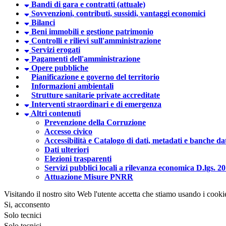
Bandi di gara e contratti (attuale)
Sovvenzioni, contributi, sussidi, vantaggi economici
Bilanci
Beni immobili e gestione patrimonio
Controlli e rilievi sull'amministrazione
Servizi erogati
Pagamenti dell'amministrazione
Opere pubbliche
Pianificazione e governo del territorio
Informazioni ambientali
Strutture sanitarie private accreditate
Interventi straordinari e di emergenza
Altri contenuti
Prevenzione della Corruzione
Accesso civico
Accessibilità e Catalogo di dati, metadati e banche da
Dati ulteriori
Elezioni trasparenti
Servizi pubblici locali a rilevanza economica D.lgs. 2
Attuazione Misure PNRR
Visitando il nostro sito Web l'utente accetta che stiamo usando i cooki
Si, acconsento
Solo tecnici
Solo tecnici