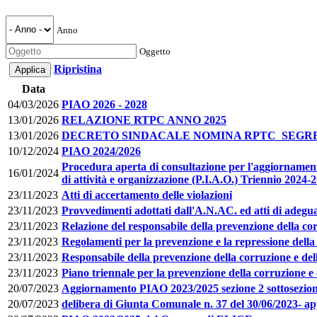
Anno
Oggetto
Ripristina
Data
04/03/2026
PIAO 2026 - 2028
13/01/2026
RELAZIONE RTPC ANNO 2025
13/01/2026
DECRETO SINDACALE NOMINA RPTC_SEGR
10/12/2024
PIAO 2024/2026
Procedura aperta di consultazione per l'aggiornamento
16/01/2024
di attività e organizzazione (P.I.A.O.) Triennio 2024-
23/11/2023
Atti di accertamento delle violazioni
23/11/2023
Provvedimenti adottati dall'A.N.AC. ed atti di adegu
23/11/2023
Relazione del responsabile della prevenzione della co
23/11/2023
Regolamenti per la prevenzione e la repressione della c
23/11/2023
Responsabile della prevenzione della corruzione e del
23/11/2023
Piano triennale per la prevenzione della corruzione e
20/07/2023
Aggiornamento PIAO 2023/2025 sezione 2 sottosezion
20/07/2023
delibera di Giunta Comunale n. 37 del 30/06/2023- 