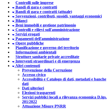
Controlli sulle imprese
Bandi di gara e contratti
Bandi di gara e contratti (attuale)
Sovvenzioni, contributi, sussidi, vantaggi economici
Bilanci
Beni immobili e gestione patrimonio
Controlli e rilievi sull'amministrazione
Servizi erogati
Pagamenti dell'amministrazione
Opere pubbliche
Pianificazione e governo del territorio
Informazioni ambientali
Strutture sanitarie private accreditate
Interventi straordinari e di emergenza
Altri contenuti
Prevenzione della Corruzione
Accesso civico
Accessibilità e Catalogo di dati, metadati e banche
dati
Dati ulteriori
Elezioni trasparenti
Servizi pubblici locali a rilevanza economica D.lgs.
201/2022
Attuazione Misure PNRR